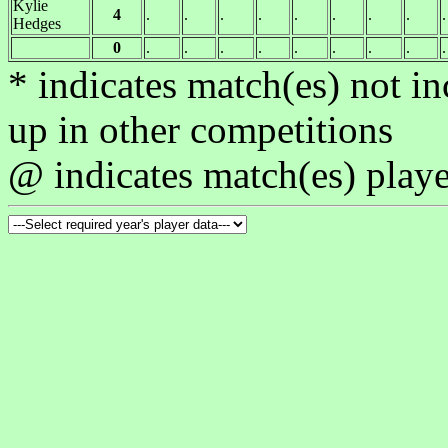
Kylie
4
.
.
.
.
.
.
.
.
.
Hedges
0
.
.
.
.
.
.
.
.
.
* indicates match(es) not i
up in other competitions
@ indicates match(es) playe