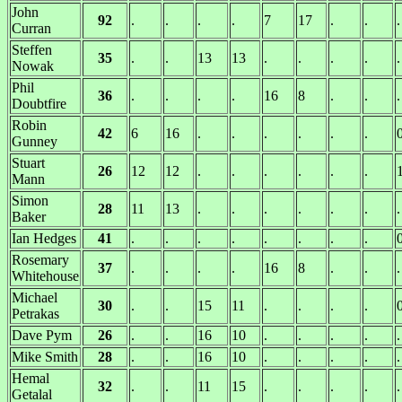
John
92
.
.
.
.
7
17
.
.
.
Curran
Steffen
35
.
.
13
13
.
.
.
.
.
Nowak
Phil
36
.
.
.
.
16
8
.
.
.
Doubtfire
Robin
42
6
16
.
.
.
.
.
.
Gunney
Stuart
26
12
12
.
.
.
.
.
.
Mann
Simon
28
11
13
.
.
.
.
.
.
.
Baker
Ian Hedges
41
.
.
.
.
.
.
.
.
Rosemary
37
.
.
.
.
16
8
.
.
.
Whitehouse
Michael
30
.
.
15
11
.
.
.
.
Petrakas
Dave Pym
26
.
.
16
10
.
.
.
.
.
Mike Smith
28
.
.
16
10
.
.
.
.
.
Hemal
32
.
.
11
15
.
.
.
.
.
Getalal