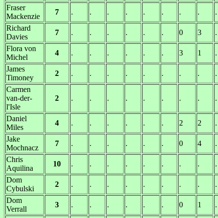
Fraser
7
.
.
.
.
.
.
.
.
.
Mackenzie
Richard
7
.
.
.
.
.
.
0
3
.
Davies
Flora von
4
.
.
.
.
.
.
3
1
.
Michel
James
2
.
.
.
.
.
.
.
.
.
Timoney
Carmen
van-der-
2
.
.
.
.
.
.
.
.
.
l'Isle
Daniel
4
.
.
.
.
.
.
2
2
.
Miles
Jake
7
.
.
.
.
.
.
0
4
.
Mochnacz
Chris
10
.
.
.
.
.
.
.
.
.
Aquilina
Dom
2
.
.
.
.
.
.
.
.
.
Cybulski
Dom
3
.
.
.
.
.
.
0
1
.
Verrall