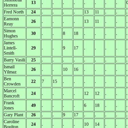
13
.
.
.
.
.
.
.
.
Herrera
Fred North
24
.
.
.
.
13
11
.
.
.
Eamonn
26
.
.
.
.
13
11
.
.
.
Reay
Simon
30
.
.
8
18
.
.
.
.
.
Hughes
James
Lintell-
29
.
.
9
17
.
.
.
.
.
Smith
Barry Vasili
25
.
.
.
.
.
.
.
.
.
Ismail
26
.
.
10
16
.
.
.
.
.
Yilmaz
Ben
22
7
15
.
.
.
.
.
.
.
Crowden
Marcel
24
.
.
.
.
12
12
.
.
.
Bancroft
Frank
49
.
.
.
.
6
18
.
.
.
Jones
Gary Plant
26
.
.
9
17
.
.
.
.
.
Caroline
24
.
.
.
.
10
14
.
.
.
Boulton