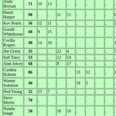
Andy
71
10
13
.
.
.
.
.
.
.
Boysan
Hazel
98
.
.
11
15
.
.
.
.
Harper
Kev Peters
56
12
11
.
.
.
.
.
.
Gerald
68
9
15
.
.
.
.
.
.
.
Whitehouse
Cecilia
40
14
10
.
.
.
.
.
.
Rogers
Jim Green
35
.
.
22
4
.
.
.
.
Safi Tracy
53
.
.
12
14
.
.
.
.
.
Alan Joicey
68
.
.
9
17
.
.
.
.
.
Cynthia
86
.
.
.
.
13
12
.
.
Roberts
Warner
49
.
.
.
.
19
5
.
.
.
Solomon
Neil Young
32
15
7
.
.
.
.
.
.
.
Steve
70
.
.
.
.
.
.
.
.
.
Morris
Natalie
50
.
.
16
10
.
.
.
.
.
Singh