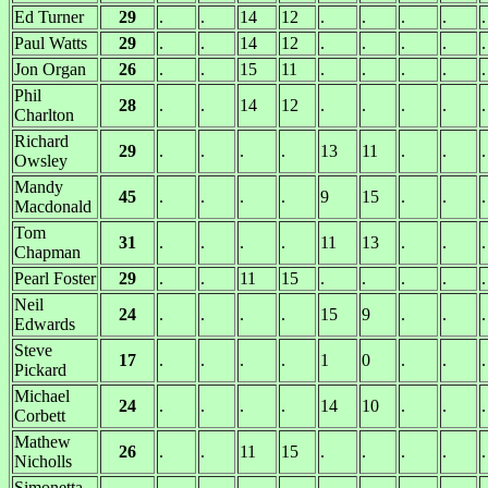
Ed Turner
29
.
.
14
12
.
.
.
.
.
Paul Watts
29
.
.
14
12
.
.
.
.
.
Jon Organ
26
.
.
15
11
.
.
.
.
.
Phil
28
.
.
14
12
.
.
.
.
.
Charlton
Richard
29
.
.
.
.
13
11
.
.
.
Owsley
Mandy
45
.
.
.
.
9
15
.
.
.
Macdonald
Tom
31
.
.
.
.
11
13
.
.
.
Chapman
Pearl Foster
29
.
.
11
15
.
.
.
.
.
Neil
24
.
.
.
.
15
9
.
.
.
Edwards
Steve
17
.
.
.
.
1
0
.
.
.
Pickard
Michael
24
.
.
.
.
14
10
.
.
.
Corbett
Mathew
26
.
.
11
15
.
.
.
.
.
Nicholls
Simonetta