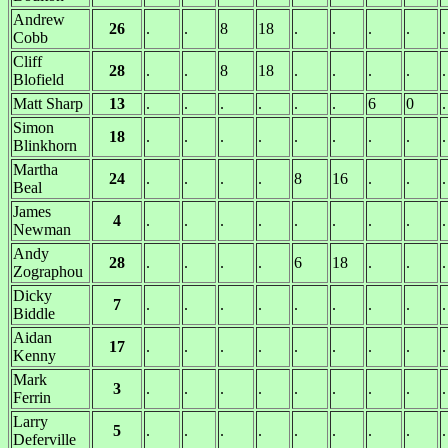
Andrew
26
.
.
8
18
.
.
.
.
.
Cobb
Cliff
28
.
.
8
18
.
.
.
.
.
Blofield
Matt Sharp
13
.
.
.
.
.
.
6
0
.
Simon
18
.
.
.
.
.
.
.
.
.
Blinkhorn
Martha
24
.
.
.
.
8
16
.
.
.
Beal
James
4
.
.
.
.
.
.
.
.
.
Newman
Andy
28
.
.
.
.
6
18
.
.
.
Zographou
Dicky
7
.
.
.
.
.
.
.
.
.
Biddle
Aidan
17
.
.
.
.
.
.
.
.
.
Kenny
Mark
3
.
.
.
.
.
.
.
.
.
Ferrin
Larry
5
.
.
.
.
.
.
.
.
.
Deferville