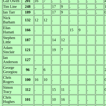
Gaz Owen
201
16
7
.
.
.
.
.
.
Tim Line
248
.
.
17
9
.
.
.
.
Ian Tarr
189
.
.
17
9
.
.
.
.
Nick
132
12
12
.
.
.
.
.
.
.
Barham
Elias
166
.
.
.
.
15
9
.
.
.
Hamati
Stephen
187
.
.
14
12
.
.
.
.
.
Little
Adam
121
.
.
19
7
.
.
.
.
.
Sinclair
Ian
127
.
.
.
.
.
.
.
.
.
Anderson
George
96
7
6
.
.
.
.
.
.
Georgiou
Chris
100
16
10
.
.
.
.
.
.
Rogers
Simon
112
.
.
15
11
.
.
.
.
Tracy
Chris
101
.
.
10
16
.
.
.
.
.
Hughes