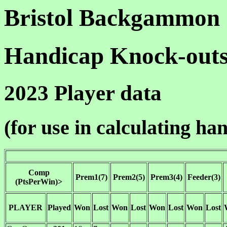
Bristol Backgammon
Handicap Knock-out
2023 Player data
(for use in calculating ha
Comp
Prem1(7)
Prem2(5)
Prem3(4)
Feeder(3)
(PtsPerWin)>
PLAYER
Played
Won
Lost
Won
Lost
Won
Lost
Won
Lost